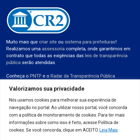
Muito mais que
criar site
ou
sistema para prefeituras
!
Realizamos uma
assessoria
completa, onde garantimos em
contrato que todas as exigências das
leis de transparência
pública
serão atendidas.
Conheça o
PNTP
e o
Radar da Transparência Pública
Valorizamos sua privacidade
Nós usamos cookies para melhorar sua experiência de
Todos os direitos reservados a Prefeitura de São Francisco do Pará
navegação no portal. Ao utilizar nosso portal, você concorda
com a política de monitoramento de cookies. Para ter mais
informações sobre como isso é feito, acesse Política de
Mapa do Site
Acessar Área Administrativa
Acessar o Webmail
cookies. Se você concorda, clique em ACEITO
Leia Mais