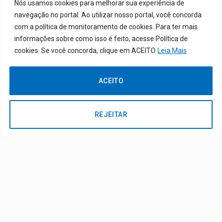
Nós usamos cookies para melhorar sua experiência de
navegação no portal. Ao utilizar nosso portal, você concorda
DESENVOLVIDO POR CR2
com a política de monitoramento de cookies. Para ter mais
informações sobre como isso é feito, acesse Política de
cookies. Se você concorda, clique em ACEITO
Leia Mais
ACEITO
Muito mais que
criar site
ou
sistema para prefeituras
!
Realizamos uma
assessoria
completa, onde garantimos em
contrato que todas as exigências das
leis de transparência
REJEITAR
pública
serão atendidas.
Conheça o
PNTP
e o
Radar da Transparência Pública
Todos os direitos reservados a Prefeitura de São Francisco do Pará
Mapa do Site
Acessar Área Administrativa