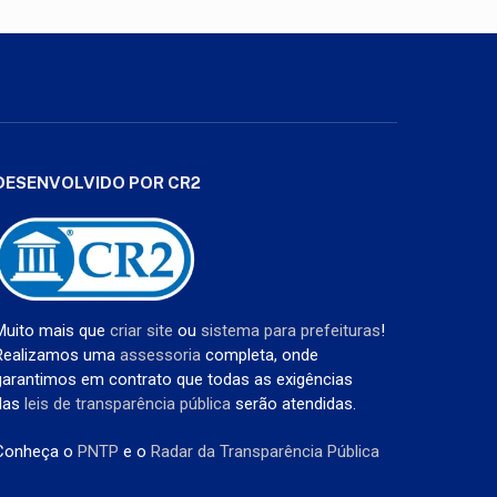
DESENVOLVIDO POR CR2
Muito mais que
criar site
ou
sistema para prefeituras
!
Realizamos uma
assessoria
completa, onde
garantimos em contrato que todas as exigências
das
leis de transparência pública
serão atendidas.
Conheça o
PNTP
e o
Radar da Transparência Pública